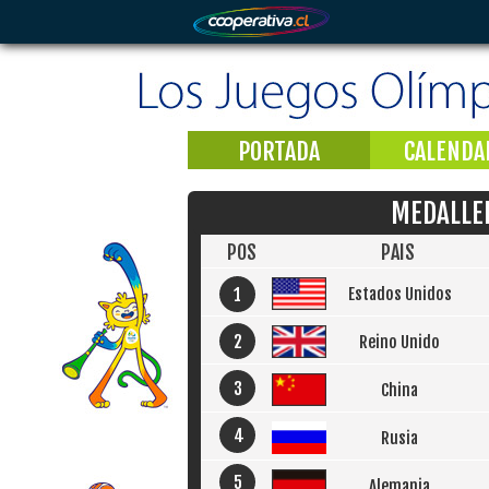
PORTADA
CALENDA
MEDALLE
POS
PAIS
1
Estados Unidos
2
Reino Unido
3
China
4
Rusia
5
Alemania